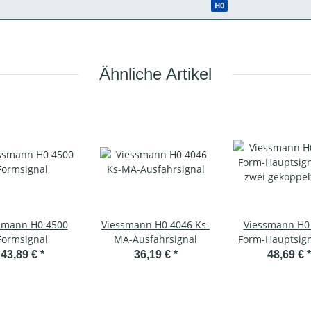
H0
Ähnliche Artikel
smann H0 4500
Viessmann H0 4046 Ks-
Viessmann H0
Formsignal
MA-Ausfahrsignal
Form-Hauptsign
zwei gekoppe
43,89 €
*
36,19 €
*
48,69 €
*
Flügeln