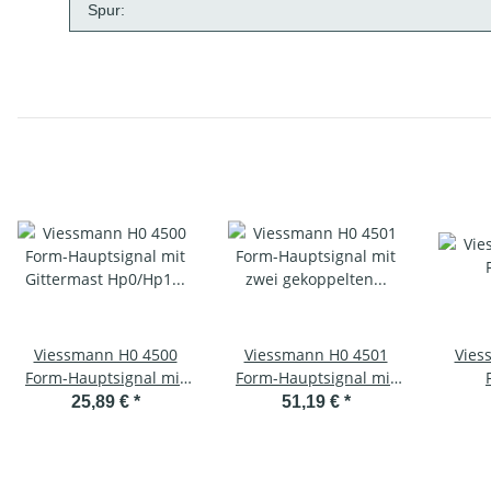
Spur:
Viessmann H0 4500
Viessmann H0 4501
Vies
Form-Hauptsignal mit
Form-Hauptsignal mit
Gittermast Hp0/Hp1
zwei gekoppelten
25,89 €
*
51,19 €
*
einflügelig
Flügeln
**Sonderserie**