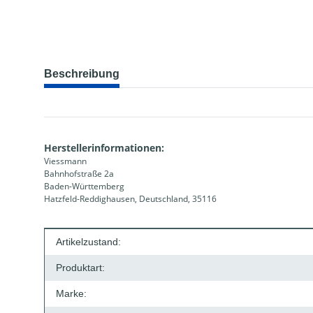
weitere Registerkarten anzeigen
Beschreibung
Herstellerinformationen:
Viessmann
Bahnhofstraße 2a
Baden-Württemberg
Hatzfeld-Reddighausen, Deutschland, 35116
Produkteigenschaft
Wert
Artikelzustand:
Produktart:
Marke: