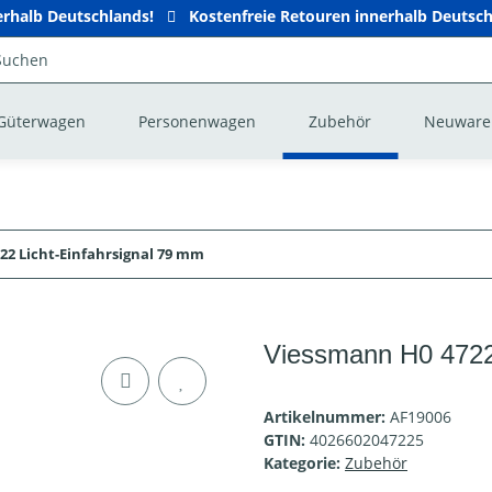
nerhalb Deutschlands!
Kostenfreie Retouren innerhalb Deutsc
Güterwagen
Personenwagen
Zubehör
Neuware
22 Licht-Einfahrsignal 79 mm
Viessmann H0 4722 
Artikelnummer:
AF19006
GTIN:
4026602047225
Kategorie:
Zubehör