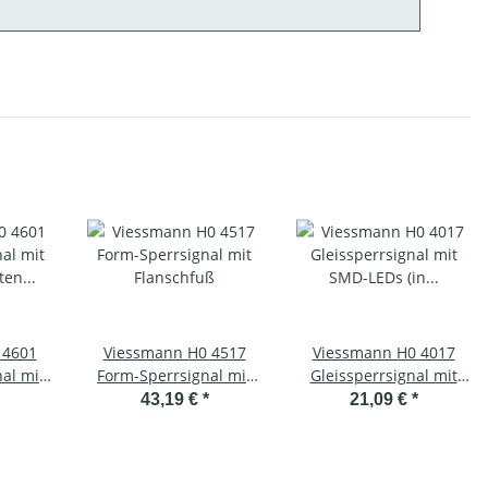
 4601
Viessmann H0 4517
Viessmann H0 4017
al mit
Form-Sperrsignal mit
Gleissperrsignal mit
lten
Flanschfuß
SMD-LEDs (in Acrylbox)
43,19 €
*
21,09 €
*