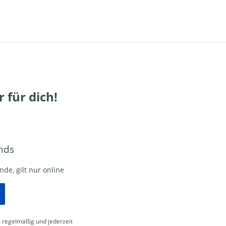
 für dich!
nds
de, gilt nur online
g
regelmäßig und jederzeit