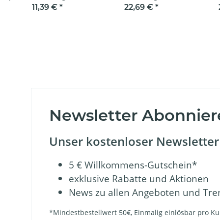
kreuzend 111 mm 15°
linkskreuzend 111 mm
links
11,39 €
*
22,69 €
*
(in OVP)
15° (Farbreste)
15° (
Newsletter Abonnier
Unser kostenloser Newsletter 
5 € Willkommens-Gutschein*
exklusive Rabatte und Aktionen
News zu allen Angeboten und Tre
*Mindestbestellwert 50€, Einmalig einlösbar pro Kun