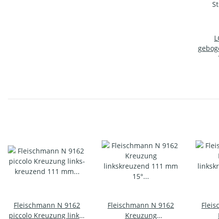
L
geboge
Stück
angela
Fleischmann N 9162
Fleischmann N 9162
Flei
piccolo Kreuzung links-
Kreuzung