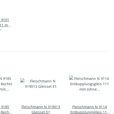
 9101
111 mm
uchter
*
 9185
Fleischmann N 919013
Fleischmann N 9114
 Rechts
Gleisset E1
Entkupplungsgleis 111