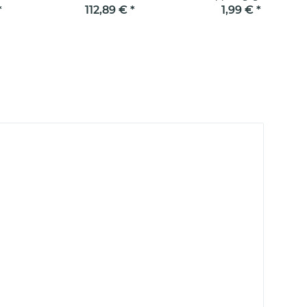
mm 15°
mm (ohne Antrieb)
*
112,89 €
*
1,99 €
*
ustand)
(Farbreste)