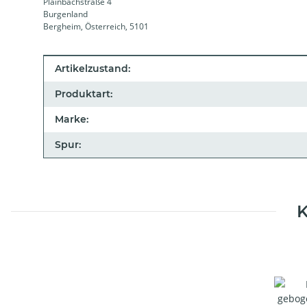
Plainbachstraße 4
Burgenland
Bergheim, Österreich, 5101
Produkteigenschaft
Wert
Artikelzustand:
Produktart:
Marke:
Spur:
K