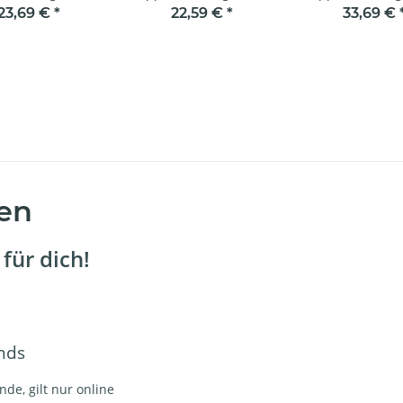
kreuzend 111 mm
mit Antrieb (in OVP rot-
m.Antrieb 111
23,69 €
*
22,59 €
*
33,69 €
kleine Abbrüche)
weiß)
(gebrauchter Z
en
für dich!
nds
de, gilt nur online