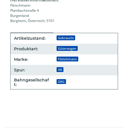
Fleischmann
Plainbachstraße 4
Burgenland
Bergheim, Österreich, 5101
Produkteigenschaft
Wert
Artikelzustand:
Gebraucht
Produktart:
Güterwagen
Marke:
Fleischmann
Spur:
H0
Bahngesellschaf
DRG
t: