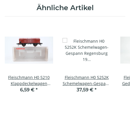
Ähnliche Artikel
Fleischmann H0 5210
Fleischmann H0 5252K
Fl
Klappdeckelwagen
Schemelwagen-Gespann
Ged
Wuppertal 80 913 DRG
Regensburg 19
Mü
6,59 €
*
37,59 €
*
884/Regensburg; 20 275
DRG