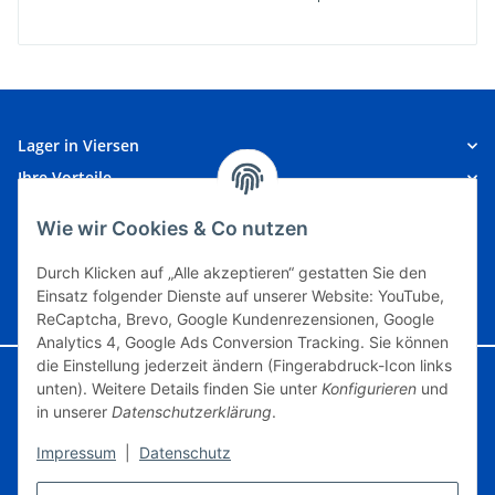
Lager in Viersen
Ihre Vorteile
Kundeninformationen
Wie wir Cookies & Co nutzen
Unsere Partner
Durch Klicken auf „Alle akzeptieren“ gestatten Sie den
Einsatz folgender Dienste auf unserer Website: YouTube,
Vertrag widerrufen
ReCaptcha, Brevo, Google Kundenrezensionen, Google
Analytics 4, Google Ads Conversion Tracking. Sie können
die Einstellung jederzeit ändern (Fingerabdruck-Icon links
Google Analytics deaktivieren
Status: Opt-Out-Cookie ist nicht gesetzt
unten). Weitere Details finden Sie unter
Konfigurieren
und
(Tracking aktiv)
in unserer
Datenschutzerklärung
.
Impressum
|
Datenschutz