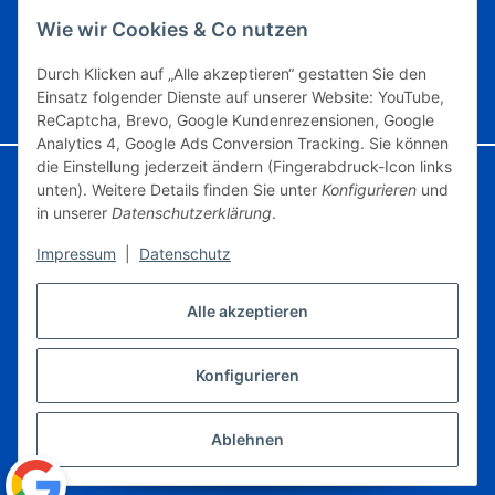
Kundeninformationen
Wie wir Cookies & Co nutzen
Unsere Partner
Durch Klicken auf „Alle akzeptieren“ gestatten Sie den
Einsatz folgender Dienste auf unserer Website: YouTube,
Vertrag widerrufen
ReCaptcha, Brevo, Google Kundenrezensionen, Google
Analytics 4, Google Ads Conversion Tracking. Sie können
die Einstellung jederzeit ändern (Fingerabdruck-Icon links
Google Analytics deaktivieren
Status: Opt-Out-Cookie ist nicht gesetzt
unten). Weitere Details finden Sie unter
Konfigurieren
und
(Tracking aktiv)
in unserer
Datenschutzerklärung
.
Impressum
|
Datenschutz
© Modelleisenbahngebraucht.de
Powered by
JTL-Shop
Alle akzeptieren
* Artikel, die mit 0% USt. angegeben sind, unterliegen gem. § 25a UStG der
Differenzbesteuerung, ein Ausweis der Mehrwertsteuer auf der Rechnung erfolgt
nicht., zzgl.
Versand
Konfigurieren
Erklärung zur Barrierefreiheit
Datenschutz
AGB
Sitemap
Impressum
Widerrufsrecht
Ablehnen