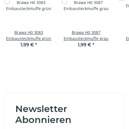
Brawa H0 3083
Brawa H0 3087
Einbausteckmuffe grün
Einbausteckmuffe grau
E
1,99 €
*
1,99 €
*
Newsletter
Abonnieren