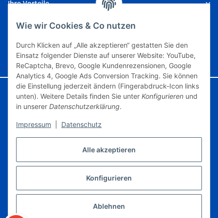
Ihre Vorteile
Kundeninformationen
Wie wir Cookies & Co nutzen
Unsere Partner
Durch Klicken auf „Alle akzeptieren“ gestatten Sie den
Einsatz folgender Dienste auf unserer Website: YouTube,
Vertrag widerrufen
ReCaptcha, Brevo, Google Kundenrezensionen, Google
Analytics 4, Google Ads Conversion Tracking. Sie können
die Einstellung jederzeit ändern (Fingerabdruck-Icon links
Google Analytics deaktivieren
Status: Opt-Out-Cookie ist nicht gesetzt
unten). Weitere Details finden Sie unter
Konfigurieren
und
(Tracking aktiv)
in unserer
Datenschutzerklärung
.
Impressum
|
Datenschutz
© Modelleisenbahngebraucht.de
Powered by
JTL-Shop
Alle akzeptieren
* Artikel, die mit 0% USt. angegeben sind, unterliegen gem. § 25a UStG der
Differenzbesteuerung, ein Ausweis der Mehrwertsteuer auf der Rechnung erfolgt
nicht., zzgl.
Versand
Konfigurieren
Erklärung zur Barrierefreiheit
Datenschutz
AGB
Sitemap
Impressum
Widerrufsrecht
Ablehnen