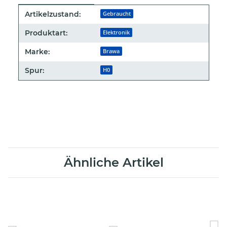
Produkteigenschaft
Wert
Artikelzustand:
Gebraucht
Produktart:
Elektronik
Marke:
Brawa
Spur:
H0
Ähnliche Artikel