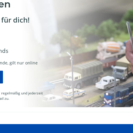
en
für dich!
nds
de, gilt nur online
g
regelmäßig und jederzeit
il zu.