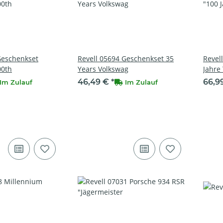
Geschenkset
Revell 05694 Geschenkset 35
Revel
00th
Years Volkswag
Jahre 
46,49 €
*
66,9
Im Zulauf
Im Zulauf