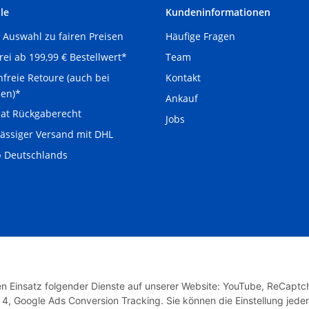
le
Kundeninformationen
Auswahl zu fairen Preisen
Häufige Fragen
Team
rei ab 199,99 € Bestellwert*
Kontakt
freie Retoure (auch bei
len)*
Ankauf
at Rückgaberecht
Jobs
ässiger Versand mit DHL
b Deutschlands
den Einsatz folgender Dienste auf unserer Website: YouTube, ReCaptc
ucht.de
Powered by
JTL-Shop
4, Google Ads Conversion Tracking. Sie können die Einstellung jeder