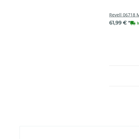
Revell 06718 
61,99 €
*