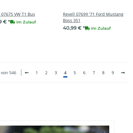
l 07675 VW T1 Bus
Revell 07699 '71 Ford Mustang
Boss 351
9 €
*
Im Zulauf
40,99 €
*
Im Zulauf
0 von 546
1
2
3
4
5
6
7
8
9