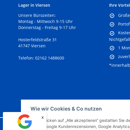
Lager in Viersen
Ihre Vortei
Unsere Bürozeiten:
Große 
Montag - Mittwoch 9-15 Uhr
Portof
Donnerstag - Freitag 9-17 Uhr
Kosten
Nichtgefal
Hosterfeldstraße 31
41747 Viersen
1 Mon
zuverl
Telefon: 02162 1488600
*innerhal
Vertrag widerrufen
Wie wir Cookies & Co nutzen
x
Durch Klicken auf „Alle akzeptieren“ gestatten Sie 
Google Analytics deaktivieren
© Modelleisenbahngebra
Brevo, Google Kundenrezensionen, Google Analytics 