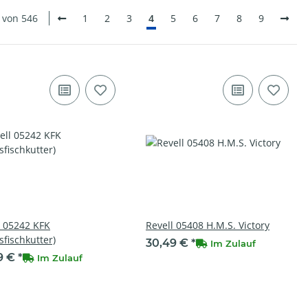
0 von 546
1
2
3
4
5
6
7
8
9
l 05242 KFK
Revell 05408 H.M.S. Victory
sfischkutter)
30,49 €
*
Im Zulauf
9 €
*
Im Zulauf