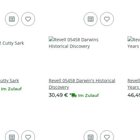
utty Sark
Revell 05458 Darwin's Historical
Revel
Discovery
Years 
Im Zulauf
30,49 €
*
46,4
Im Zulauf