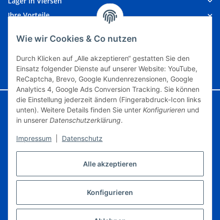
Lager in Viersen
Ihre Vorteile
Kundeninformationen
Wie wir Cookies & Co nutzen
Unsere Partner
Durch Klicken auf „Alle akzeptieren“ gestatten Sie den
Einsatz folgender Dienste auf unserer Website: YouTube,
Vertrag widerrufen
ReCaptcha, Brevo, Google Kundenrezensionen, Google
Analytics 4, Google Ads Conversion Tracking. Sie können
die Einstellung jederzeit ändern (Fingerabdruck-Icon links
Google Analytics deaktivieren
Status: Opt-Out-Cookie ist nicht gesetzt
unten). Weitere Details finden Sie unter
Konfigurieren
und
(Tracking aktiv)
in unserer
Datenschutzerklärung
.
Impressum
|
Datenschutz
© Modelleisenbahngebraucht.de
Powered by
JTL-Shop
Alle akzeptieren
* Artikel, die mit 0% USt. angegeben sind, unterliegen gem. § 25a UStG der
Differenzbesteuerung, ein Ausweis der Mehrwertsteuer auf der Rechnung erfolgt
nicht., zzgl.
Versand
Konfigurieren
Erklärung zur Barrierefreiheit
Datenschutz
AGB
Sitemap
Impressum
Widerrufsrecht