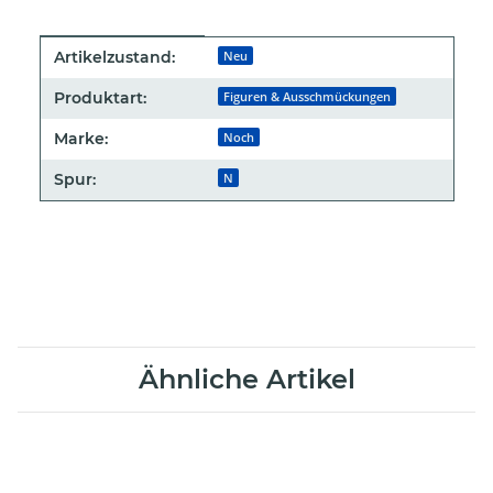
Produkteigenschaft
Wert
Artikelzustand:
Neu
Produktart:
Figuren & Ausschmückungen
Marke:
Noch
Spur:
N
Ähnliche Artikel