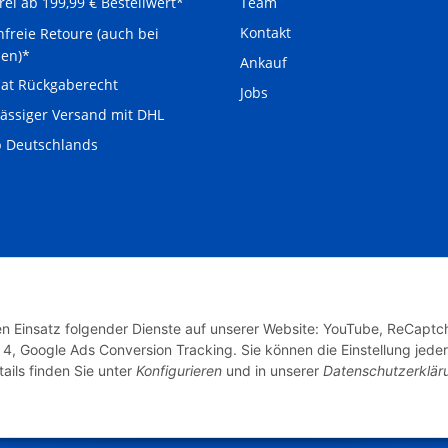
Team
rei ab 199,99 € Bestellwert*
Kontakt
freie Retoure (auch bei
len)*
Ankauf
at Rückgaberecht
Jobs
ässiger Versand mit DHL
b Deutschlands
den Einsatz folgender Dienste auf unserer Website: YouTube, ReCaptc
4, Google Ads Conversion Tracking. Sie können die Einstellung jeder
ucht.de
Powered by
JTL-Shop
ails finden Sie unter
Konfigurieren
und in unserer
Datenschutzerklär
ben sind, unterliegen gem. § 25a UStG der
Erklärung zur Barrierefreiheit
Da
is der Mehrwertsteuer auf der Rechnung
ht., zzgl.
Versand