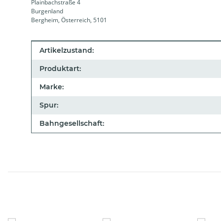
Plainbachstraße 4
Burgenland
Bergheim, Österreich, 5101
Produkteigenschaft
Wert
Artikelzustand:
Produktart:
Marke:
Spur:
Bahngesellschaft: