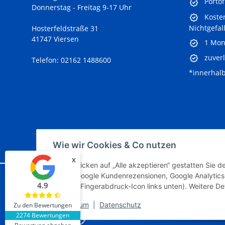
Portof
Donnerstag - Freitag 9-17 Uhr
Kosten
Nichtgefal
Hosterfeldstraße 31
41747 Viersen
1 Mon
zuverl
Telefon: 02162 1488600
*innerhal
Vertrag widerrufen
Wie wir Cookies & Co nutzen
x
Durch Klicken auf „Alle akzeptieren“ gestatten Sie 
Brevo, Google Kundenrezensionen, Google Analytics 
Google Analytics deaktivieren
© Modelleisenbahngebra
4.9
Status: Opt-Out-Cookie ist nicht
ändern (Fingerabdruck-Icon links unten). Weitere Det
* Artikel, die mit 0% USt. angege
gesetzt (Tracking aktiv)
Differenzbesteuerung, ein Auswe
Impressum
|
Datenschutz
Zu den Bewertungen
erfolgt nic
2274 Bewertungen