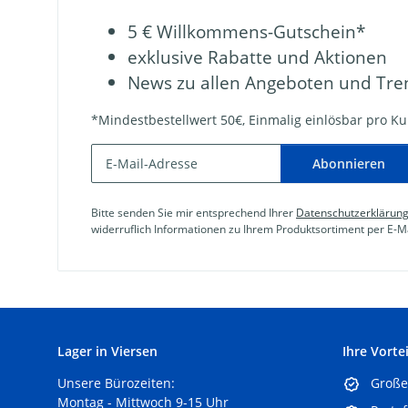
5 € Willkommens-Gutschein*
exklusive Rabatte und Aktionen
News zu allen Angeboten und Tre
*Mindestbestellwert 50€, Einmalig einlösbar pro Kun
Abonnieren
Bitte senden Sie mir entsprechend Ihrer
Datenschutzerklärun
widerruflich Informationen zu Ihrem Produktsortiment per E-Ma
Lager in Viersen
Ihre Vortei
Unsere Bürozeiten:
Große 
Montag - Mittwoch 9-15 Uhr