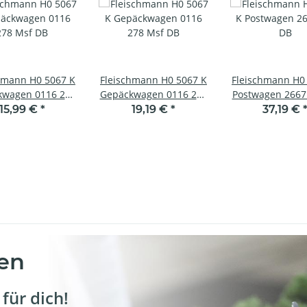
hmann H0 5067 K
Fleischmann H0 5067 K
Fleischmann H0
kwagen 0116 278
Gepäckwagen 0116 278
Postwagen 2667
Msf DB
Msf DB
15,99 €
*
19,19 €
*
37,19 €
en
für dich!