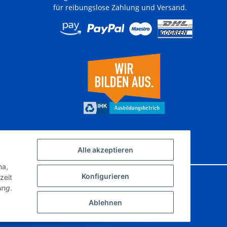
für reibungslose Zahlung und Versand.
Alle akzeptieren
ha,
Konfigurieren
zeit
ung
.
tenschutz
AGB
Sitemap
Impressum
Widerrufsrecht
Ablehnen