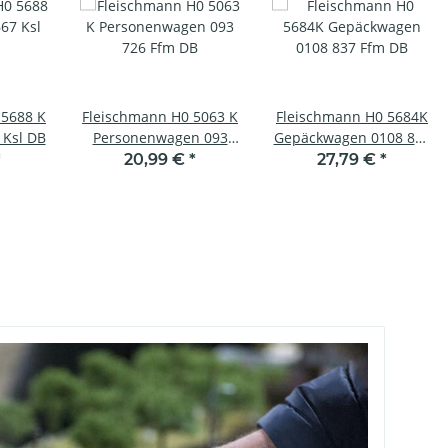
 5688 K
Fleischmann H0 5063 K
Fleischmann H0 5684K
 Ksl DB
Personenwagen 093
Gepäckwagen 0108 837
726 Ffm DB
Ffm DB
*
20,99 €
*
27,79 €
*