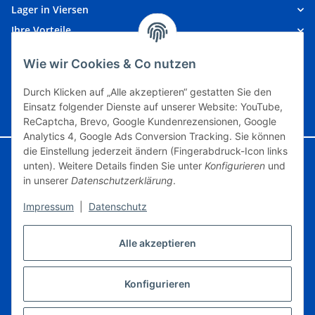
Lager in Viersen
Ihre Vorteile
Kundeninformationen
Wie wir Cookies & Co nutzen
Unsere Partner
Durch Klicken auf „Alle akzeptieren“ gestatten Sie den
Einsatz folgender Dienste auf unserer Website: YouTube,
Vertrag widerrufen
ReCaptcha, Brevo, Google Kundenrezensionen, Google
Analytics 4, Google Ads Conversion Tracking. Sie können
die Einstellung jederzeit ändern (Fingerabdruck-Icon links
Google Analytics deaktivieren
Status: Opt-Out-Cookie ist nicht gesetzt
unten). Weitere Details finden Sie unter
Konfigurieren
und
(Tracking aktiv)
in unserer
Datenschutzerklärung
.
Impressum
|
Datenschutz
© Modelleisenbahngebraucht.de
Powered by
JTL-Shop
Alle akzeptieren
* Artikel, die mit 0% USt. angegeben sind, unterliegen gem. § 25a UStG der
Differenzbesteuerung, ein Ausweis der Mehrwertsteuer auf der Rechnung erfolgt
nicht., zzgl.
Versand
Konfigurieren
Erklärung zur Barrierefreiheit
Datenschutz
AGB
Sitemap