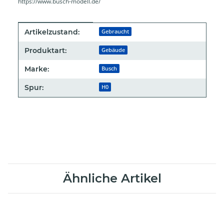
https://www.busch-modell.de/
Produkteigenschaft
Wert
Artikelzustand:
Gebraucht
Produktart:
Gebäude
Marke:
Busch
Spur:
H0
Ähnliche Artikel